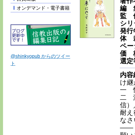
著作
編 
オンデマンド・電子書籍
監 
シリ
発行
体 
ペー
価 
@shinkyopub からのツイー
選定
ト
内容
け継
一 
二 
信）
耐え
なさ
――