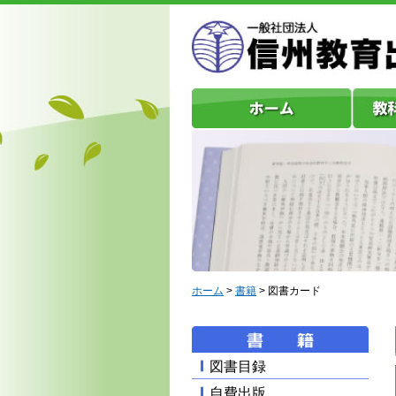
合わせ
ホーム
>
書籍
> 図書カード
図書目録
自費出版