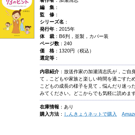
著作者
：加瀬清志
編 集
：
監 修
：
シリーズ名
：
発行年
：2015年
体 裁
：B6判，並製，カバー装
ページ数
：240
価 格
：1320円（税込）
選定等
：
内容紹介
：放送作家の加瀬清志氏が，ご自
て，こどもや家族と楽しい時間を過ごすた
こどもの成長の様子を見て，悩んだり迷っ
みてください。どこからでも気軽に読めま
在庫情報
：あり
購入方法
：
しんきょうネットで購入
Ama